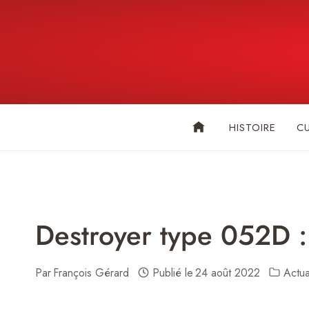
Skip
to
content
HISTOIRE
C
Destroyer type 052D : 
Par
François Gérard
Publié le
24 août 2022
Actual