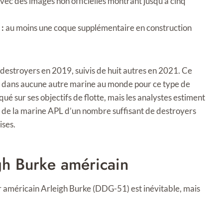
 avec des images non officielles montrant jusqu’à cinq
 :
au moins une coque supplémentaire en construction
 destroyers en 2019, suivis de huit autres en 2021. Ce
n dans aucune autre marine au monde pour ce type de
é sur ses objectifs de flotte, mais les analystes estiment
 de la marine APL d’un nombre suffisant de destroyers
ises.
gh Burke américain
r américain Arleigh Burke (DDG-51) est inévitable, mais