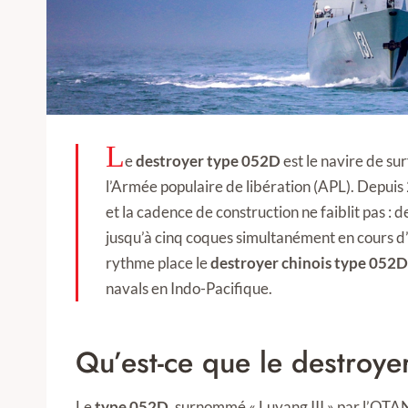
L
e
destroyer type 052D
est le navire de su
l’Armée populaire de libération (APL). Depuis
et la cadence de construction ne faiblit pas : 
jusqu’à cinq coques simultanément en cours d
rythme place le
destroyer chinois type 052D
navals en Indo-Pacifique.
Qu’est-ce que le destroy
Le
type 052D
, surnommé « Luyang III » par l’OTAN