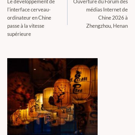
de
Le développement de
Ouverture du Forum des
l'interface cerveau-
médias Internet de
l’article
ordinateur en Chine
Chine 2026 à
passe à la vitesse
Zhengzhou, Henan
supérieure