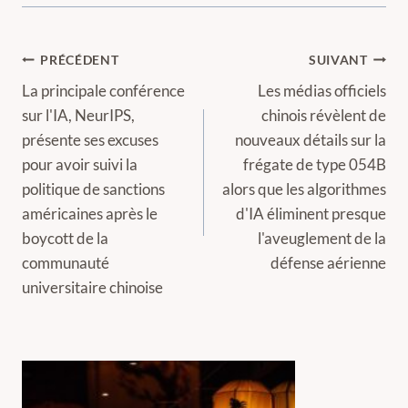
Navigation
PRÉCÉDENT
SUIVANT
de
La principale conférence
Les médias officiels
sur l'IA, NeurIPS,
chinois révèlent de
l’article
présente ses excuses
nouveaux détails sur la
pour avoir suivi la
frégate de type 054B
politique de sanctions
alors que les algorithmes
américaines après le
d'IA éliminent presque
boycott de la
l'aveuglement de la
communauté
défense aérienne
universitaire chinoise