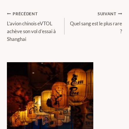
Navigation
PRÉCÉDENT
SUIVANT
de
L’avion chinois eVTOL
Quel sang est le plus rare
achève son vol d’essai à
?
l’article
Shanghai