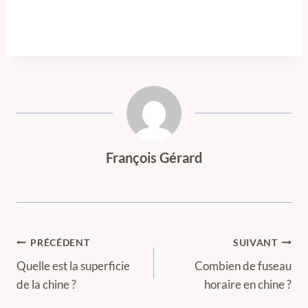
François Gérard
Navigation
PRÉCÉDENT
SUIVANT
de
Quelle est la superficie
Combien de fuseau
de la chine ?
horaire en chine ?
l’article