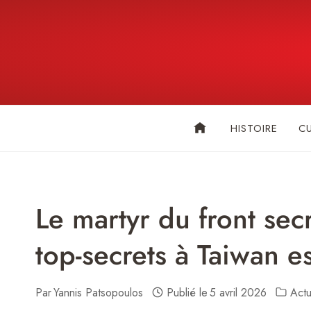
Skip
to
content
HISTOIRE
C
Le martyr du front sec
top-secrets à Taiwan es
Par
Yannis Patsopoulos
Publié le
5 avril 2026
Actu