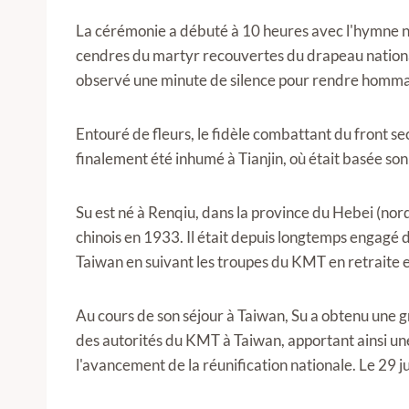
La cérémonie a débuté à 10 heures avec l'hymne na
cendres du martyr recouvertes du drapeau national
observé une minute de silence pour rendre hommage
Entouré de fleurs, le fidèle combattant du front secre
finalement été inhumé à Tianjin, où était basée son
Su est né à Renqiu, dans la province du Hebei (nord
chinois en 1933. Il était depuis longtemps engagé dan
Taiwan en suivant les troupes du KMT en retraite et s
Au cours de son séjour à Taiwan, Su a obtenu une 
des autorités du KMT à Taiwan, apportant ainsi un
l'avancement de la réunification nationale. Le 29 j