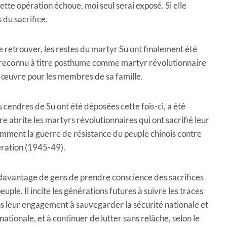
cette opération échoue, moi seul serai exposé. Si elle
 du sacrifice.
e retrouver, les restes du martyr Su ont finalement été
té reconnu à titre posthume comme martyr révolutionnaire
n œuvre pour les membres de sa famille.
 cendres de Su ont été déposées cette fois-ci, a été
e abrite les martyrs révolutionnaires qui ont sacrifié leur
amment la guerre de résistance du peuple chinois contre
bération (1945-49).
davantage de gens de prendre conscience des sacrifices
euple. Il incite les générations futures à suivre les traces
ns leur engagement à sauvegarder la sécurité nationale et
nationale, et à continuer de lutter sans relâche, selon le