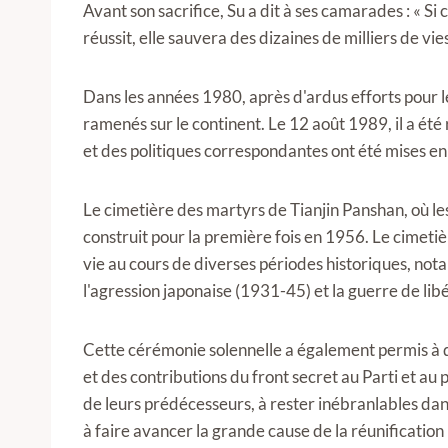
Avant son sacrifice, Su a dit à ses camarades : « Si 
réussit, elle sauvera des dizaines de milliers de vies
Dans les années 1980, après d'ardus efforts pour l
ramenés sur le continent. Le 12 août 1989, il a é
et des politiques correspondantes ont été mises e
Le cimetière des martyrs de Tianjin Panshan, où les
construit pour la première fois en 1956. Le cimetièr
vie au cours de diverses périodes historiques, not
l'agression japonaise (1931-45) et la guerre de li
Cette cérémonie solennelle a également permis à 
et des contributions du front secret au Parti et au p
de leurs prédécesseurs, à rester inébranlables da
à faire avancer la grande cause de la réunification 