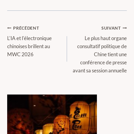
Navigation
PRÉCÉDENT
SUIVANT
de
L'IA et l'électronique
Le plus haut organe
chinoises brillent au
consultatif politique de
l’article
MWC 2026
Chine tient une
conférence de presse
avant sa session annuelle