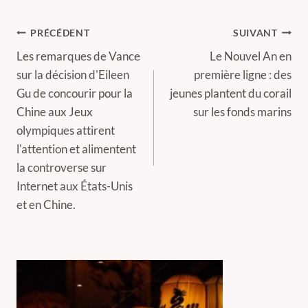
Navigation
PRÉCÉDENT
SUIVANT
de
Les remarques de Vance
Le Nouvel An en
sur la décision d'Eileen
première ligne : des
l’article
Gu de concourir pour la
jeunes plantent du corail
Chine aux Jeux
sur les fonds marins
olympiques attirent
l'attention et alimentent
la controverse sur
Internet aux États-Unis
et en Chine.