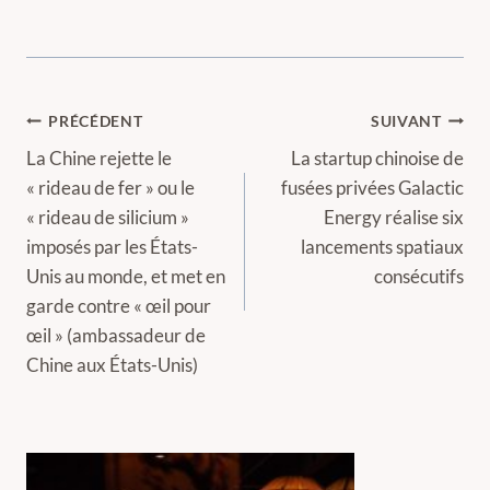
Navigation
PRÉCÉDENT
SUIVANT
de
La Chine rejette le
La startup chinoise de
« rideau de fer » ou le
fusées privées Galactic
l’article
« rideau de silicium »
Energy réalise six
imposés par les États-
lancements spatiaux
Unis au monde, et met en
consécutifs
garde contre « œil pour
œil » (ambassadeur de
Chine aux États-Unis)