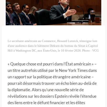
Le secrétaire américain au Commerce, Howard Lutnick, témoigne lors
d'une audience dans le bâtiment Dirksen du bureau du Sénat à Capitol
Hill à Washington DC, aux États-Unis, le 10 février 2026. Photo : VCG
« Quelque chose est pourri dans l’État américain » –
un titre autrefois utilisé par le New York Times dans
un rapport sur la politique étrangère américaine –
pourrait désormais trouver un écho bien au-delà de
la diplomatie. Alors qu’une nouvelle série de
révélations sur les dossiers Epstein révèle l’étendue
des liens entre le défunt financier et les élites