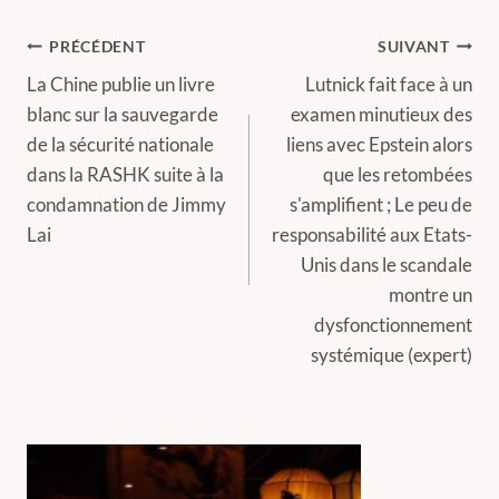
Navigation
PRÉCÉDENT
SUIVANT
de
La Chine publie un livre
Lutnick fait face à un
blanc sur la sauvegarde
examen minutieux des
l’article
de la sécurité nationale
liens avec Epstein alors
dans la RASHK suite à la
que les retombées
condamnation de Jimmy
s'amplifient ; Le peu de
Lai
responsabilité aux Etats-
Unis dans le scandale
montre un
dysfonctionnement
systémique (expert)