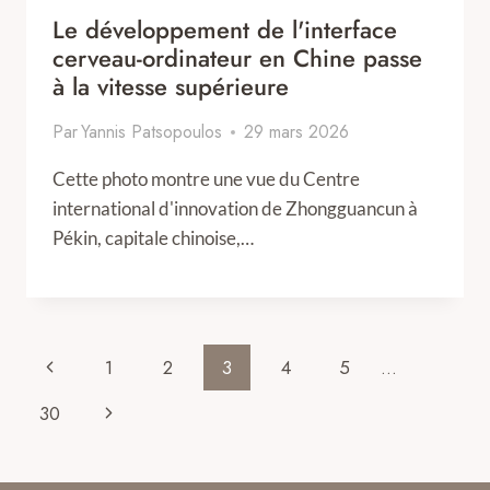
Le développement de l'interface
cerveau-ordinateur en Chine passe
à la vitesse supérieure
Par
Yannis Patsopoulos
29 mars 2026
Cette photo montre une vue du Centre
international d'innovation de Zhongguancun à
Pékin, capitale chinoise,…
Page
Previous
1
2
3
4
5
…
navigation
Page
Next
30
Page