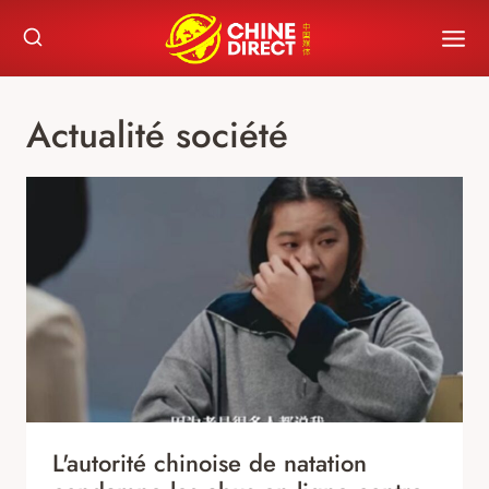
Skip
to
content
Actualité société
L'autorité chinoise de natation