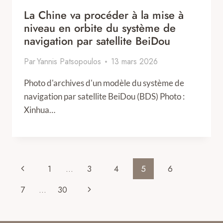
La Chine va procéder à la mise à
niveau en orbite du système de
navigation par satellite BeiDou
Par
Yannis Patsopoulos
13 mars 2026
Photo d'archives d'un modèle du système de
navigation par satellite BeiDou (BDS) Photo :
Xinhua…
Page
Previous
1
…
3
4
5
6
navigation
Page
Next
7
…
30
Page