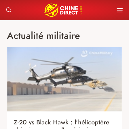
Skip
to
content
Actualité militaire
Z-20 vs Black Hawk : l’hélicoptère