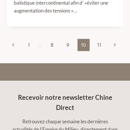
balistique intercontinental afin d’ »éviter une
augmentation des tensions »…
Page
Previous
Next
1
…
8
9
10
11
navigation
Page
Page
Recevoir notre newsletter Chine
Direct
Retrouvez chaque semaine les dernières
actualités de l'Empire du Milieu, directement dans