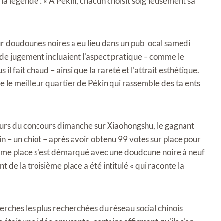
c la légende : « À Pékin, chacun choisit soigneusement sa
r doudounes noires a eu lieu dans un pub local samedi
s de jugement incluaient l'aspect pratique – comme le
 il fait chaud – ainsi que la rareté et l'attrait esthétique.
e meilleur quartier de Pékin qui rassemble des talents
eurs du concours dimanche sur Xiaohongshu, le gagnant
n – un chiot – après avoir obtenu 99 votes sur place pour
ième place s'est démarqué avec une doudoune noire à neuf
t de la troisième place a été intitulé « qui raconte la
herches les plus recherchées du réseau social chinois