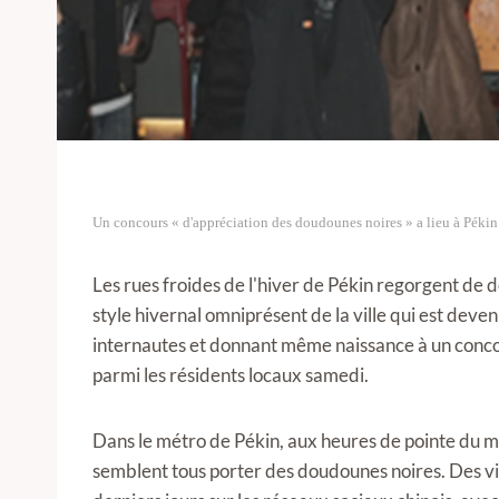
Un concours « d'appréciation des doudounes noires » a lieu à Pékin
Les rues froides de l'hiver de Pékin regorgent de
style hivernal omniprésent de la ville qui est deve
internautes et donnant même naissance à un concou
parmi les résidents locaux samedi.
Dans le métro de Pékin, aux heures de pointe du ma
semblent tous porter des doudounes noires. Des vid