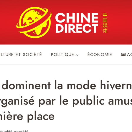
ULTURE ET SOCIÉTÉ
POLITIQUE
ÉCONOMIE
A
dominent la mode hivern
anisé par le public amus
mière place
tualité société