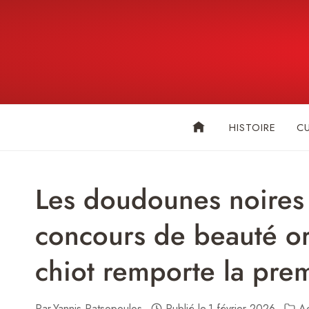
Skip
to
content
HISTOIRE
C
Les doudounes noires 
concours de beauté org
chiot remporte la pre
Par
Yannis Patsopoulos
Publié le
1 février 2026
Ac