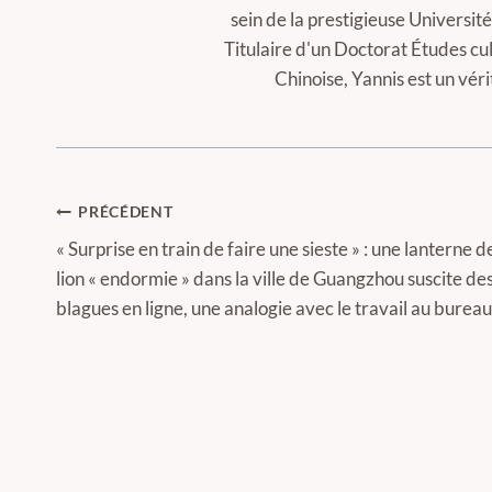
sein de la prestigieuse Universi
Titulaire d'un Doctorat Études cul
Chinoise, Yannis est un vér
Navigation
PRÉCÉDENT
de
« Surprise en train de faire une sieste » : une lanterne d
lion « endormie » dans la ville de Guangzhou suscite de
l’article
blagues en ligne, une analogie avec le travail au bureau