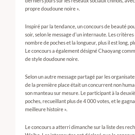
derniers jours sur les réseaux sociaux chinois, ave
propre doudoune noire ».
Inspiré par la tendance, un concours de beauté pou
soir, selon le message d'un internaute. Les critère
nombre de poches et la longueur, plus il est long, plus
Le concours a également désigné Chaoyang comme l
de style doudoune noire.
Selon un autre message partagé par les organisat
de la première place était un concurrent non humai
son manteau sur mesure. Le participant à la deux
poches, recueillant plus de 4 000 votes, et le gagnan
meilleure histoire ».
Le concours a atterri dimanche sur la liste des rec