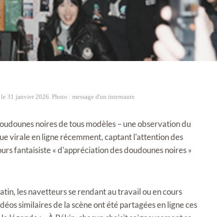
 le 31 janvier 2026. Photo : message d'un internaute
 doudounes noires de tous modèles – une observation du
nue virale en ligne récemment, captant l'attention des
rs fantaisiste « d'appréciation des doudounes noires »
tin, les navetteurs se rendant au travail ou en cours
éos similaires de la scène ont été partagées en ligne ces